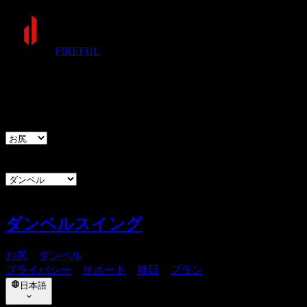
FIREFUL
種目
部位
器具
ダンベルスイング
お尻
・
ダンベル
プライバシー
・
サポート
・
種目
・
プラン
日本語