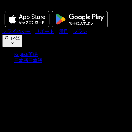
で、成長を実感できます。
プライバシー
・
サポート
・
種目
・
プラン
日本語
English
英語
日本語
日本語