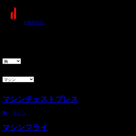
FIREFUL
種目
部位
器具
マシンチェストプレス
胸
・
マシン
マシンフライ