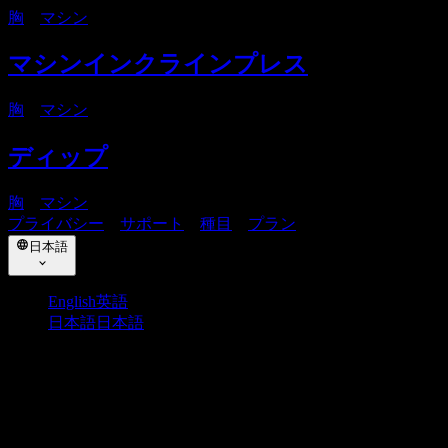
胸
・
マシン
マシンインクラインプレス
胸
・
マシン
ディップ
胸
・
マシン
プライバシー
・
サポート
・
種目
・
プラン
日本語
English
英語
日本語
日本語