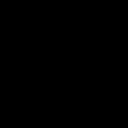
し上げましょう。