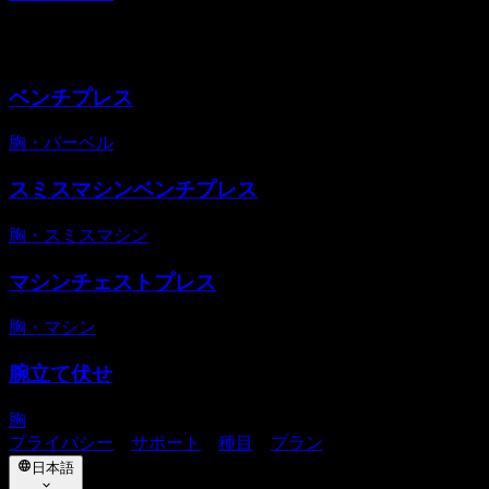
代替種目
ベンチプレス
胸
・
バーベル
スミスマシンベンチプレス
胸
・
スミスマシン
マシンチェストプレス
胸
・
マシン
腕立て伏せ
胸
プライバシー
・
サポート
・
種目
・
プラン
日本語