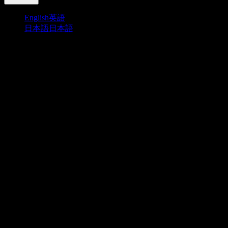
English
英語
日本語
日本語