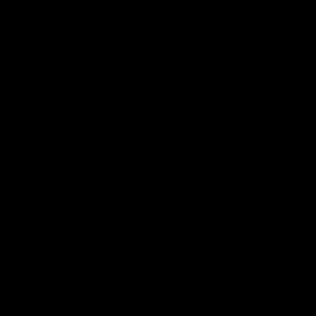
。
で、成長を実感できます。