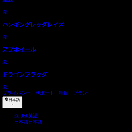
腹
ハンギングレッグレイズ
腹
アブホイール
腹
ドラゴンフラッグ
腹
プライバシー
・
サポート
・
種目
・
プラン
日本語
English
英語
日本語
日本語