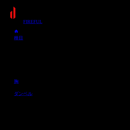
FIREFUL
種目
ダンベルフライ
ダンベルフライ
部位
胸
器具
ダンベル
主に鍛える筋肉
胸
補助的に使う筋肉
三角筋前部
フラットベンチに仰向けになり、足を床につけます。