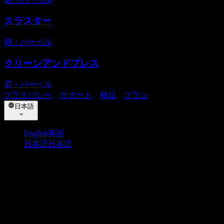
スラスター
脚
・
バーベル
クリーンアンドプレス
肩
・
バーベル
プライバシー
・
サポート
・
種目
・
プラン
日本語
English
英語
日本語
日本語