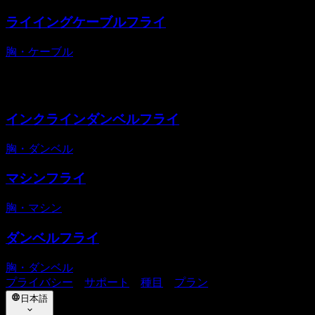
ライイングケーブルフライ
胸
・
ケーブル
代替種目
インクラインダンベルフライ
胸
・
ダンベル
マシンフライ
胸
・
マシン
ダンベルフライ
胸
・
ダンベル
プライバシー
・
サポート
・
種目
・
プラン
日本語