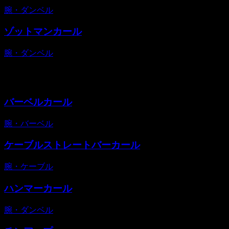
腕
・
ダンベル
ゾットマンカール
腕
・
ダンベル
代替種目
バーベルカール
腕
・
バーベル
ケーブルストレートバーカール
腕
・
ケーブル
ハンマーカール
腕
・
ダンベル