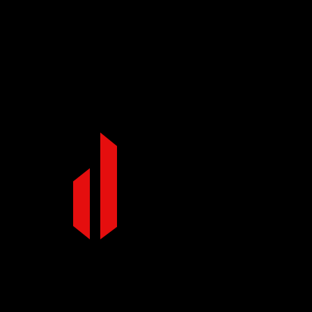
上体を後ろに反らせてダンベルを持ち上げようとする
動作で、上体はまっすぐ静止させたまま行いましょ
う。
ダンベルが上がるにつれて肘が前に出てしまう動作
で、上腕が固定された支点ではなく動く部位になって
しまいます。
すべてのセットを、成果につなげよ