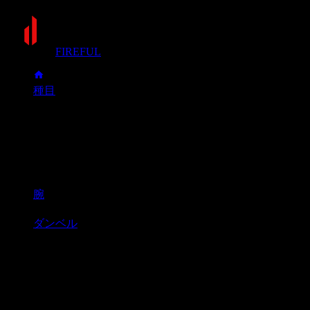
FIREFUL
種目
ダンベルカール
ダンベルカール
部位
腕
器具
ダンベル
主に鍛える筋肉
上腕二頭筋
補助的に使う筋肉
前腕
ダンベルを両手に持ち、手のひらを体に向けて体の横