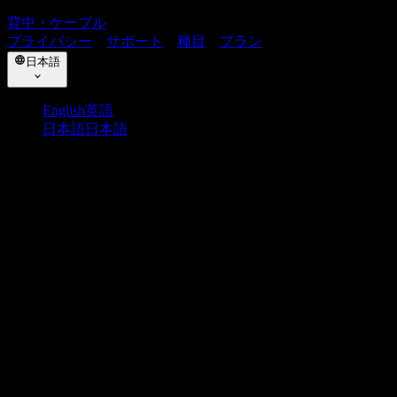
背中
・
ケーブル
プライバシー
・
サポート
・
種目
・
プラン
日本語
English
英語
日本語
日本語