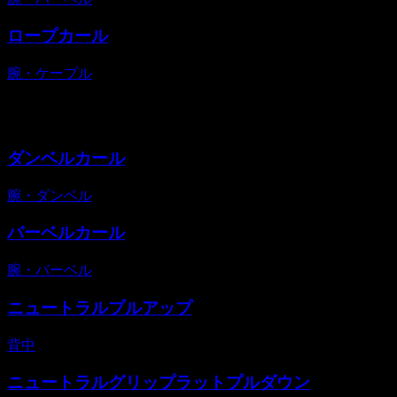
ロープカール
腕
・
ケーブル
代替種目
ダンベルカール
腕
・
ダンベル
バーベルカール
腕
・
バーベル
ニュートラルプルアップ
背中
ニュートラルグリップラットプルダウン