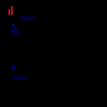
FIREFUL
種目
足上げベンチプレス
足上げベンチプレス
部位
胸
器具
バーベル
主に鍛える筋肉
胸
補助的に使う筋肉
三角筋前部、上腕三頭筋
フラットベンチに仰向けになり、通常のベンチプレス