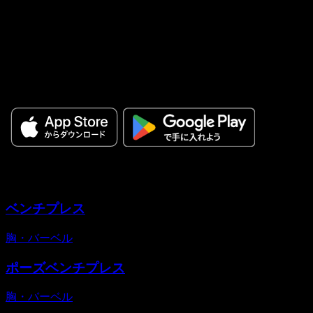
すべてのセットを、成果につなげよ
う。
ワークアウトを計画し、毎回のトレーニングを記録すること
で、成長を実感できます。
バリエーション
ベンチプレス
胸
・
バーベル
ポーズベンチプレス
胸
・
バーベル