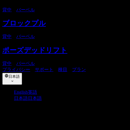
背中
・
バーベル
ブロックプル
背中
・
バーベル
ポーズデッドリフト
背中
・
バーベル
プライバシー
・
サポート
・
種目
・
プラン
日本語
English
英語
日本語
日本語