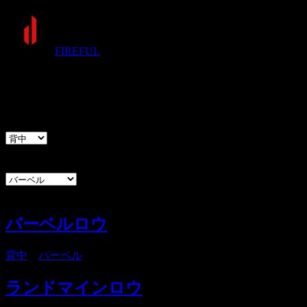
FIREFUL
種目
部位
器具
バーベルロウ
背中
・
バーベル
ランドマインロウ