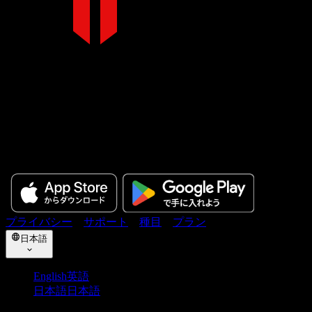
次のワークアウトは、ここから。
ワークアウトを計画し、毎回のトレーニングを記録すること
で、成長を実感できます。
プライバシー
・
サポート
・
種目
・
プラン
日本語
English
英語
日本語
日本語